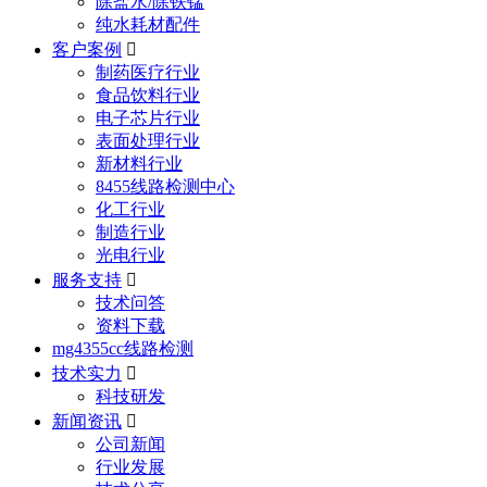
除盐水/除铁锰
纯水耗材配件
客户案例

制药医疗行业
食品饮料行业
电子芯片行业
表面处理行业
新材料行业
8455线路检测中心
化工行业
制造行业
光电行业
服务支持

技术问答
资料下载
mg4355cc线路检测
技术实力

科技研发
新闻资讯

公司新闻
行业发展