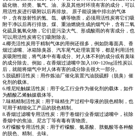
硫化物、烃类、氯气、油、汞及其他对环境有害的成分，可以
用活性炭进行吸附以后再排放。 原子能设施中排出的气体
中，含有放射性的氪、氙、碘等物质，必须用活性炭将它们吸
附干净以后再行排放。煤、重油燃烧生成的烟气中，含有二氧
化硫及氮氧化物，它们是污染大气、形成酸雨的有害成分，也
可以用活性炭将它们吸附除去。
4.椰壳活性炭用于精制气体的用例还很多，例如防毒面具、香
烟过滤嘴、冰箱除臭器、汽车尾气处理装置等，都是利用活性
炭吸附性能，将气体中有毒成分、对人体不利的成分或有臭味
的成分除去。例如，在香烟过滤嘴中加入100~120ng活性炭以
后，就能将烟气中对人体有害的成分除去很大一部分。
5.脱硫醇活性炭：用作炼油厂催化装置汽油脱硫醇（脱臭）催
化剂的载体。
6.维尼纶触媒活性炭：用于化工行业作为催化剂的载体，如作
为醋酸乙烯触媒载体等。
7.味精精制活性炭：用于味精生产过程中母液的脱色精制，也
可用于精细化工产品的脱色精制。
8.香烟过滤嘴专用活性炭：用于卷烟行业香烟过滤嘴中，祛除
香烟中的焦油、尼古丁等有毒有害物质。
9.柠檬酸专用活性炭：用于柠檬酸、氨基酸、胱氨酸等各种酸
的脱色、精制、去味。