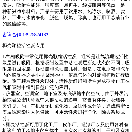
发达、吸附性能好、强度高、易再生、经济耐用等优点，是一
种新兴净水材料。产品主要用于饮用水、纯净水、制酒、饮
料、工业污水的净化、脱色、脱氯、除臭；也可用于炼油行业
的脱硫醇等。
咨询合作
13926824182
椰壳颗粒活性炭应用：
1.气相吸附中常使用椰壳颗粒活性炭，通常是让气流通过活性
炭层进行吸附。根据吸附装置中活性炭层所处状态的不同，吸
附层有固定层、移动层和流动层几种。但是，在电冰箱和汽车
内的脱臭器之类小型吸附器中，依靠气体的对流和扩散进行吸
附。除了颗粒活性炭以外，活性炭纤维和活性炭成型物也正在
气相吸附中得到日益广泛的应用。
2.仪器室、空调室、地下室及海底设施中的空气，由于外界污
染或者受密闭环境中人群活动的影响，常含有体臭、吸烟臭、
烹饪臭、油、有机及无机硫化物、腐蚀性成分等，造成精密仪
表腐蚀或影响人体健康。可用活性炭进行净化，除去杂质成
分。
3.椰壳活性炭可用于化工厂、皮革厂、造漆厂以及使用各种有
机溶剂的工程排出的气体中，含有各种有机溶剂、无机及有机