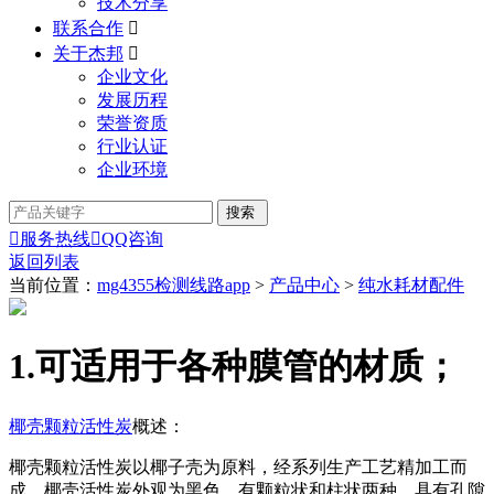
技术分享
联系合作

关于杰邦

企业文化
发展历程
荣誉资质
行业认证
企业环境

服务热线

QQ咨询
返回列表
当前位置：
mg4355检测线路app
>
产品中心
>
纯水耗材配件
1.可适用于各种膜管的材质；
椰壳颗粒活性炭
概述：
椰壳颗粒活性炭以椰子壳为原料，经系列生产工艺精加工而
成。椰壳活性炭外观为黑色，有颗粒状和柱状两种，具有孔隙