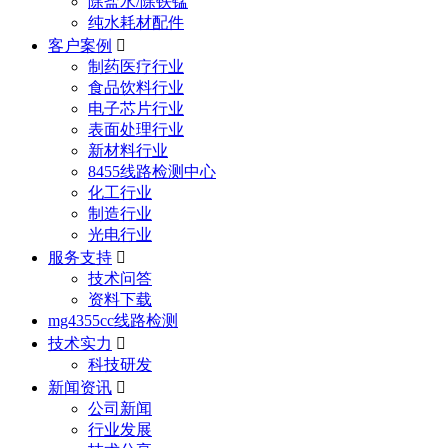
除盐水/除铁锰
纯水耗材配件
客户案例

制药医疗行业
食品饮料行业
电子芯片行业
表面处理行业
新材料行业
8455线路检测中心
化工行业
制造行业
光电行业
服务支持

技术问答
资料下载
mg4355cc线路检测
技术实力

科技研发
新闻资讯

公司新闻
行业发展