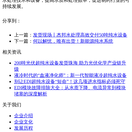
水处理技术和设备，提高水质和处理效率，促进制药行业的可
持续发展。
分享到：
上一篇：
发货现场丨杰邦水处理高效交付50吨纯水设备
下一篇：
何以解忧，唯有出货！新能源纯水系统
相关资讯
200吨光伏超纯水设备发货珠海 助力光伏化学产业链升
级
液冷时代的“血液净化师”：新一代智能液冷超纯水设备
别让EDI超纯水设备“短命”！这几项进水指标必须死守
EDI模块故障排除大全：从水质下降、电流异常到模块
堵塞的深度解析
关于我们
企业介绍
企业文化
发展历程