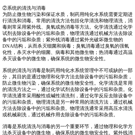
②系统的清洗与消毒
为防止微生物污染和保证水质，制药用纯化水系统需要定期进
行清洗和消毒。常用的清洗方法包括化学清洗和物理清洗，消
毒则常采用紫外线、臭氧或热消毒等方法。化学清洗通过化学
试剂去除设备中的污垢和杂质，物理清洗通过机械方法去除设
备中的污垢和杂质；紫外线消毒通过紫外光破坏微生物的
DNA结构，从而杀灭细菌和病毒；臭氧消毒通过臭氧的强氧
化性，杀灭水中的细菌、病毒和其他微生物；热消毒通过高温
杀灭设备中的微生物，确保系统的微生物安全性。
系统的清洗与消毒是制药用纯化水系统管理中不可或缺的一部
分，其目的是通过物理和化学方法去除设备中的污垢和杂质，
防止微生物污染，确保系统的微生物安全性。化学清洗是常用
的清洗方法之一，通过化学试剂去除设备中的污垢和杂质。化
学清洗通常采用酸性或碱性清洗剂，通过化学反应去除设备中
的污垢和杂质。物理清洗是另一种常用的清洗方法，通过机械
方法去除设备中的污垢和杂质。物理清洗通常采用高压水清洗
或机械刷洗，通过机械作用去除设备中的污垢和杂质。
消毒是系统清洗与消毒的另一个重要环节，通过物理和化学方
法杀灭设备中的微生物，确保系统的微生物安全性。紫外线消