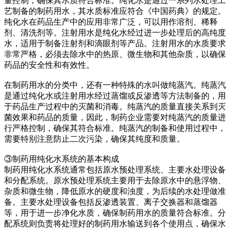
量控制，确保其水质符合标准。纯化水是通过一系列水处理工
艺制备的制药用水，其水质标准应符合《中国药典》的规定。
纯化水在药品生产中的应用非常广泛，可以用作溶剂、稀释
剂、清洗剂等。注射用水是纯化水经过进一步处理后的高纯度
水，适用于制备注射剂和滴眼剂等产品。注射用水的水质要求
非常严格，必须去除水中的热原、微生物和其他杂质，以确保
药品的安全性和有效性。
在制药用水的分类中，还有一种特殊的水叫做纯蒸汽。纯蒸汽
是通过纯化水或注射用水经过蒸馏或反渗透等方法制备的，用
于药品生产过程中的灭菌和消毒。纯蒸汽的质量直接关系到灭
菌效果和药品的质量，因此，制药企业需要对纯蒸汽的质量进
行严格控制，确保其符合标准。纯蒸汽的制备和使用过程中，
需要特别注意防止二次污染，确保其纯度和质量。
③制药用纯化水系统的基本构成
制药用纯化水系统通常包括原水预处理系统、主要水处理设备
和分配系统。原水预处理系统主要用于去除原水中的悬浮物、
杂质和微生物，降低原水的硬度和浊度，为后续的水处理做准
备。主要水处理设备包括反渗透装置、离子交换器和蒸馏器
等，用于进一步净化水质，确保制药用水的质量符合标准。分
配系统则负责将处理好的制药用水输送到各个使用点，确保水