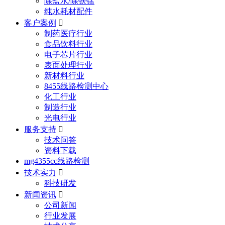
除盐水/除铁锰
纯水耗材配件
客户案例

制药医疗行业
食品饮料行业
电子芯片行业
表面处理行业
新材料行业
8455线路检测中心
化工行业
制造行业
光电行业
服务支持

技术问答
资料下载
mg4355cc线路检测
技术实力

科技研发
新闻资讯

公司新闻
行业发展