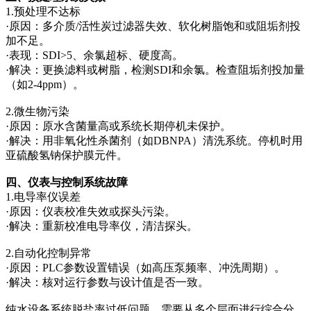
1.预处理不达标
·原因：多介质/活性炭过滤器失效、软化树脂饱和或阻垢剂投
加不足。
·表现：SDI>5、余氯超标、硬度高。
·解决：更换滤料或树脂，检测SDI和余氯。检查阻垢剂投加量
（如2-4ppm）。
2.微生物污染
·原因：原水含菌量高或系统长期停机未保护。
·解决：用非氧化性杀菌剂（如DBNPA）清洗系统。停机时用
亚硫酸氢钠保护膜元件。
四、仪表与控制系统故障
1.电导率仪误差
·原因：仪表校准失效或探头污染。
·解决：重新校准电导率仪，清洁探头。
2.自动化控制异常
·原因：PLC参数设置错误（如高压泵频率、冲洗周期）。
·解决：核对运行参数与设计值是否一致。
纯水设备系统脱盐率过低问题，需要从多个层面进行综合分